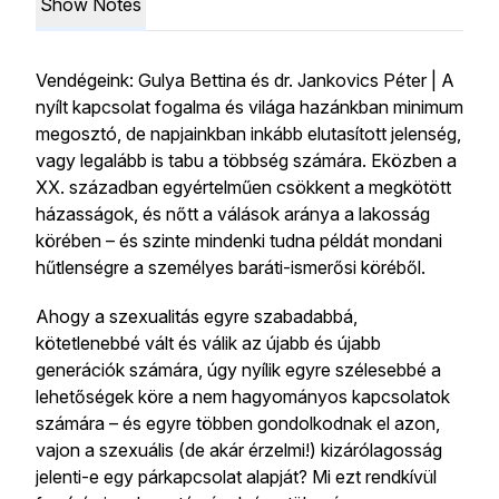
Show Notes
Vendégeink: Gulya Bettina és dr. Jankovics Péter | A
nyílt kapcsolat fogalma és világa hazánkban minimum
megosztó, de napjainkban inkább elutasított jelenség,
vagy legalább is tabu a többség számára. Eközben a
XX. században egyértelműen csökkent a megkötött
házasságok, és nőtt a válások aránya a lakosság
körében – és szinte mindenki tudna példát mondani
hűtlenségre a személyes baráti-ismerősi köréből.
Ahogy a szexualitás egyre szabadabbá,
kötetlenebbé vált és válik az újabb és újabb
generációk számára, úgy nyílik egyre szélesebbé a
lehetőségek köre a nem hagyományos kapcsolatok
számára – és egyre többen gondolkodnak el azon,
vajon a szexuális (de akár érzelmi!) kizárólagosság
jelenti-e egy párkapcsolat alapját? Mi ezt rendkívül