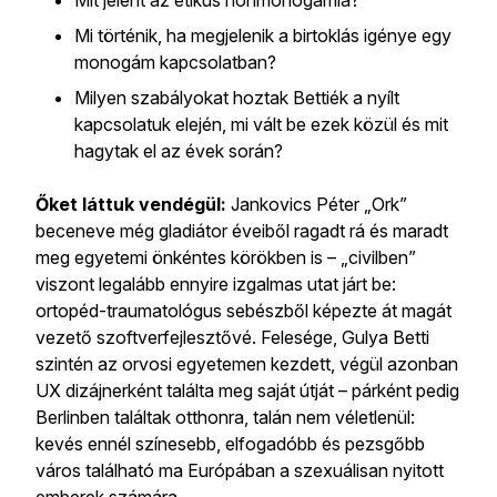
Mit jelent az etikus nonmonogámia?
Mi történik, ha megjelenik a birtoklás igénye egy
monogám kapcsolatban?
Milyen szabályokat hoztak Bettiék a nyílt
kapcsolatuk elején, mi vált be ezek közül és mit
hagytak el az évek során?
Őket láttuk vendégül:
Jankovics Péter „Ork”
beceneve még gladiátor éveiből ragadt rá és maradt
meg egyetemi önkéntes körökben is – „civilben”
viszont legalább ennyire izgalmas utat járt be:
ortopéd-traumatológus sebészből képezte át magát
vezető szoftverfejlesztővé. Felesége, Gulya Betti
szintén az orvosi egyetemen kezdett, végül azonban
UX dizájnerként találta meg saját útját – párként pedig
Berlinben találtak otthonra, talán nem véletlenül:
kevés ennél színesebb, elfogadóbb és pezsgőbb
város található ma Európában a szexuálisan nyitott