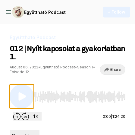
+ Follow
Együttható Podcast
Együttható Podcast
012 | Nyílt kapcsolat a gyakorlatban
1.
August 06, 2022
•
Együttható Podcast
•
Season 1
•
Share
Episode 12
Use Left/Right to seek, Home/End to jump to st
0:00
|
1:24:20