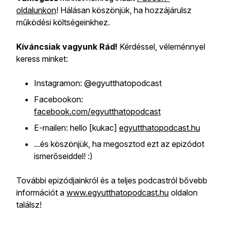
oldalunkon
! Hálásan köszönjük, ha hozzájárulsz
működési költségeinkhez.
Kíváncsiak vagyunk Rád!
Kérdéssel, véleménnyel
keress minket:
Instagramon: @egyutthatopodcast
Facebookon:
facebook.com/egyutthatopodcast
E-mailen: hello [kukac]
egyutthatopodcast.hu
...és köszönjük, ha megosztod ezt az epizódot
ismerőseiddel! :)
További epizódjainkról és a teljes podcastról bővebb
információt a
www.egyutthatopodcast.hu
oldalon
találsz!