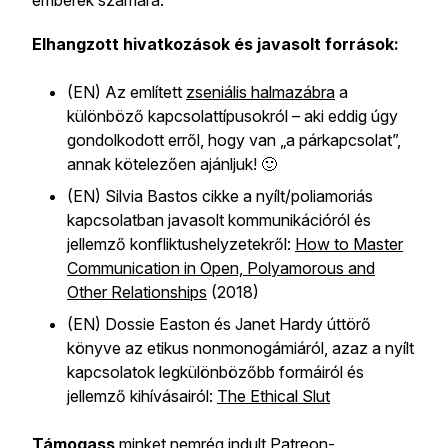
emberek számára.
Elhangzott hivatkozások és javasolt források:
(EN) Az említett
zseniális halmazábra
a
különböző kapcsolattípusokról – aki eddig úgy
gondolkodott erről, hogy van „a párkapcsolat”,
annak kötelezően ajánljuk! 🙂
(EN) Silvia Bastos cikke a nyílt/poliamoriás
kapcsolatban javasolt kommunikációról és
jellemző konfliktushelyzetekről:
How to Master
Communication in Open, Polyamorous and
Other Relationships
(2018)
(EN) Dossie Easton és Janet Hardy úttörő
könyve az etikus nonmonogámiáról, azaz a nyílt
kapcsolatok legkülönbözőbb formáiról és
jellemző kihívásairól:
The Ethical Slut
Támogass
minket nemrég indult
Patreon-