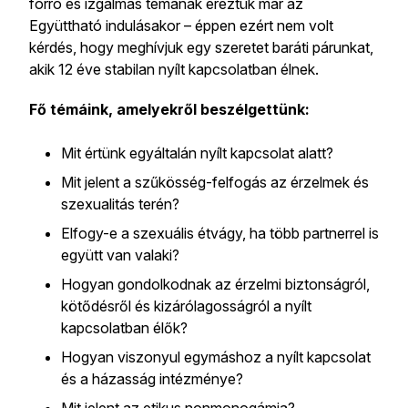
forró és izgalmas témának éreztük már az
Együttható indulásakor – éppen ezért nem volt
kérdés, hogy meghívjuk egy szeretet baráti párunkat,
akik 12 éve stabilan nyílt kapcsolatban élnek.
Fő témáink, amelyekről beszélgettünk:
Mit értünk egyáltalán nyílt kapcsolat alatt?
Mit jelent a szűkösség-felfogás az érzelmek és
szexualitás terén?
Elfogy-e a szexuális étvágy, ha több partnerrel is
együtt van valaki?
Hogyan gondolkodnak az érzelmi biztonságról,
kötődésről és kizárólagosságról a nyílt
kapcsolatban élők?
Hogyan viszonyul egymáshoz a nyílt kapcsolat
és a házasság intézménye?