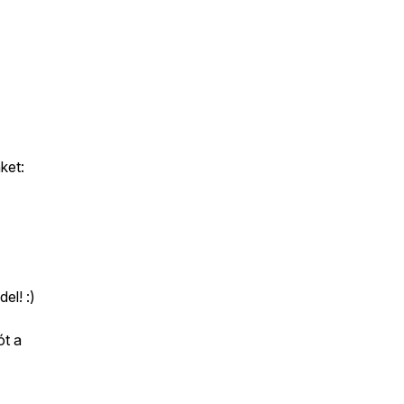
ket:
el! :)
ót a