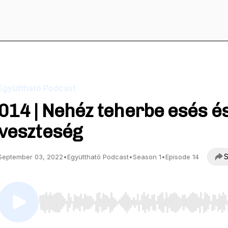
Együttható Podcast
014 | Nehéz teherbe esés é
veszteség
S
September 03, 2022
•
Együttható Podcast
•
Season 1
•
Episode 14
Use Left/Right to seek, Home/End to jump to start o