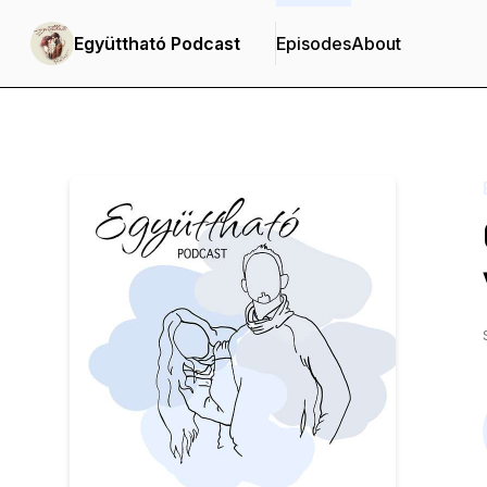
Együttható Podcast
Episodes
About