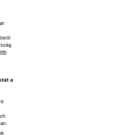
at
isról
rszág
ith
n
stát a
nt
tch
ban.
ok