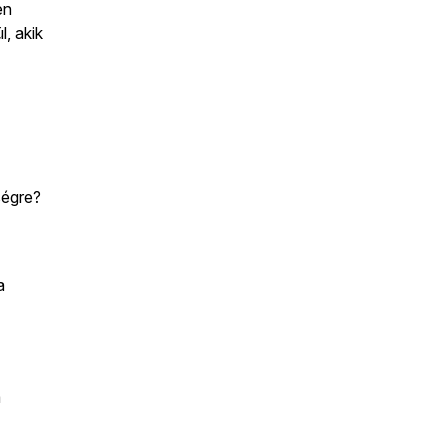
en
, akik
ségre?
a
a