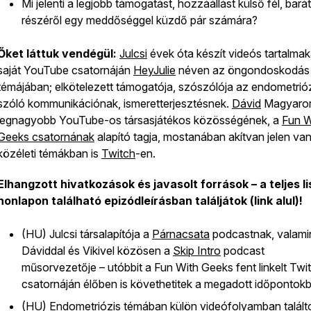
Mi jelenti a legjobb támogatást, hozzáállást külső fél, barát
részéről egy meddőséggel küzdő pár számára?
Őket láttuk vendégül:
Julcsi
évek óta készít videós tartalmak
saját YouTube csatornáján
HeyJulie
néven az öngondoskodás
témájában; elkötelezett támogatója, szószólója az endometrióz
szóló kommunikációnak, ismeretterjesztésnek.
Dávid
Magyaro
legnagyobb YouTube-os társasjátékos közösségének, a
Fun W
Geeks csatornának
alapító tagja, mostanában akítvan jelen va
közéleti témákban is
Twitch
-en.
Elhangzott hivatkozások és javasolt források – a teljes li
honlapon található epizódleírásban találjátok (link alul)!
(HU) Julcsi társalapítója a
Párnacsata
podcastnak, valami
Dáviddal és Vikivel közösen a
Skip Intro
podcast
műsorvezetője – utóbbit a Fun With Geeks fent linkelt Twi
csatornáján élőben is követhetitek a megadott időpontok
(HU) Endometriózis témában
külön videófolyamban
talált