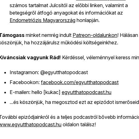
számos tartalmat Julcsitól az előbbi linken, valamint a
betegségről átfogó anyagokat és információkat az
Endometriózis Magyarország
honlapján.
Támogass
minket nemrég indult
Patreon-oldalunkon
! Hálásan
köszönjük, ha hozzájárulsz működési költségeinkhez.
Kíváncsiak vagyunk Rád!
Kérdéssel, véleménnyel keress min
Instagramon: @egyutthatopodcast
Facebookon:
facebook.com/egyutthatopodcast
E-mailen: hello [kukac]
egyutthatopodcast.hu
...és köszönjük, ha megosztod ezt az epizódot ismerőseidd
További epizódjainkról és a teljes podcastról bővebb informáci
www.egyutthatopodcast.hu
oldalon találsz!