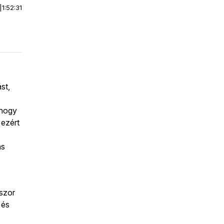
|
1:52:31
st,
 hogy
 ezért
ás
s
kszor
 és