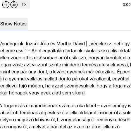
0:00
Show Notes
Vendégeink: Inzsöl Júlia és Martha Dávid | „Védekezz, nehogy
teherbe ess!” – Ahol egyáltalán tartanak iskolai szexuális oktatá
jellemzően ott is elsősorban arról esik szó, hogyan kerüljük el a
fogamzást; azt viszont szinte mindenki természetesnek veszi,
amint egy pár úgy dönt, a kívánt gyermek már érkezik is. Éppen
éri a gyermekvállalás mellett döntő párokat váratlanul, egyúttal
rendkívül fájó módon, ha azzal szembesülnek, hogy a fogamz
akár hónapok vagy évek alatt sem sikerül.
A fogamzás elmaradásának számos oka lehet – ezen amúgy i
tabusított témának alig esik szó a lelki oldaláról: mindarról a so
mélyen megrázó kihívásról, bizonytalanságról, reménykedésről
szorongásról, amelyet a pár átél az ezen az úton jellemző