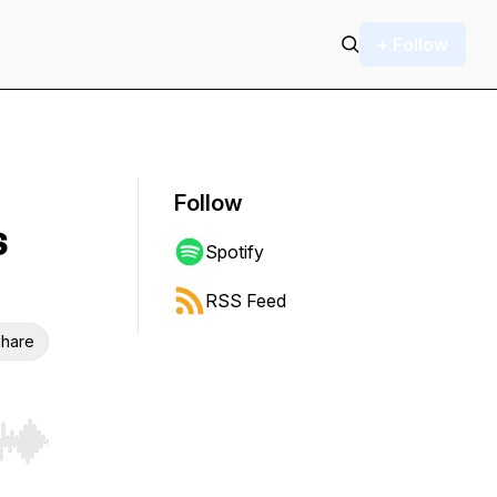
+ Follow
Follow
s
Spotify
RSS Feed
hare
r end. Hold shift to jump forward or backward.