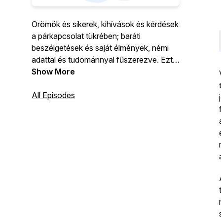
Örömök és sikerek, kihívások és kérdések
a párkapcsolat tükrében; baráti
beszélgetések és saját élmények, némi
adattal és tudománnyal fűszerezve. Ezt a
csatornát azért indítottuk, hogy közösen
Show More
gondolkodjunk mindazon párkapcsolati
témákról, amelyek foglalkoztatnak
All Episodes
bennünket és barátainkat, vendégeinket;
bemutassunk élethelyzeteket,
küzdelmeket, jó vagy éppen
határfeszegető példákat és történeteket;
és felvessünk olyan kérdéseket, amelyek
meghatározzák közös életünket.