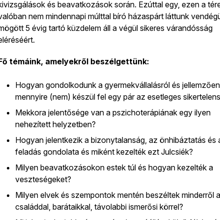
kivizsgálások és beavatkozások során. Ezúttal egy, ezen a tér
valóban nem mindennapi múlttal bíró házaspárt láttunk vendégül
mögött 5 évig tartó küzdelem áll a végül sikeres várandósság
eléréséért.
Fő témáink, amelyekről beszélgettünk:
Hogyan gondolkodunk a gyermekvállalásról és jellemzően
mennyire (nem) készül fel egy pár az esetleges sikertelen
Mekkora jelentősége van a pszichoterápiának egy ilyen
nehezített helyzetben?
Hogyan jelentkezik a bizonytalanság, az önhibáztatás és 
feladás gondolata és miként kezelték ezt Julcsiék?
Milyen beavatkozásokon estek túl és hogyan kezelték a
veszteségeket?
Milyen elvek és szempontok mentén beszéltek minderről 
családdal, barátaikkal, távolabbi ismerősi körrel?