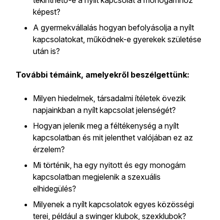
tekinthető-e a nyílt kapcsolat a monogámhoz
képest?
A gyermekvállalás hogyan befolyásolja a nyílt
kapcsolatokat, működnek-e gyerekek születése
után is?
További témáink, amelyekről beszélgettünk:
Milyen hiedelmek, társadalmi ítéletek övezik
napjainkban a nyílt kapcsolat jelenségét?
Hogyan jelenik meg a féltékenység a nyílt
kapcsolatban és mit jelenthet valójában ez az
érzelem?
Mi történik, ha egy nyitott és egy monogám
kapcsolatban megjelenik a szexuális
elhidegülés?
Milyenek a nyílt kapcsolatok egyes közösségi
terei, például a swinger klubok, szexklubok?