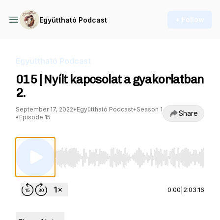
+ Follow
Együttható Podcast
Együttható Podcast
015 | Nyílt kapcsolat a gyakorlatban
2.
September 17, 2022
•
Együttható Podcast
•
Season 1
Share
•
Episode 15
Use Left/Right to seek, Home/End to jump to st
0:00
|
2:03:16