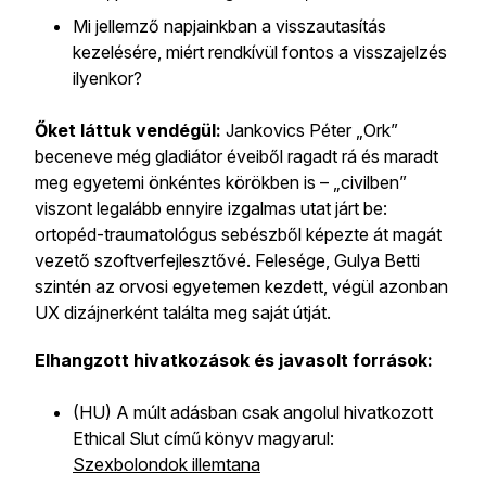
Mi jellemző napjainkban a visszautasítás
kezelésére, miért rendkívül fontos a visszajelzés
ilyenkor?
Őket láttuk vendégül:
Jankovics Péter „Ork”
beceneve még gladiátor éveiből ragadt rá és maradt
meg egyetemi önkéntes körökben is – „civilben”
viszont legalább ennyire izgalmas utat járt be:
ortopéd-traumatológus sebészből képezte át magát
vezető szoftverfejlesztővé. Felesége, Gulya Betti
szintén az orvosi egyetemen kezdett, végül azonban
UX dizájnerként találta meg saját útját.
Elhangzott hivatkozások és javasolt források:
(HU) A múlt adásban csak angolul hivatkozott
Ethical Slut című könyv magyarul:
Szexbolondok illemtana