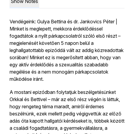
Show Notes
Vendégeink: Gulya Bettina és dr. Jankovics Péter |
Minket is meglepett, mekkora érdeklődéssel
fogadtátok a nyílt párkapcsolatról szóló első részt –
megjelenését követően 5 napon belül a
leghallgatottabb epizóddá vált az addig közreadottak
sorában! Minket ez is megerősített abban, hogy van
egy aktív érdeklődés a szexualitás szabadabb
megélése és a nem monogám párkapcsolatok
működése iránt.
A mostani epizódban folytatjuk beszélgetésünket
Orkkal és Bettivel – már az első rész végén is láttuk,
hogy rengeteg téma maradt, amiről érdemes
beszélnünk, ezek mellett pedig végigvettük az előző
adás óta kapott hallgatói kérdéseket is, többek között
a családi fogadtatásra, a gyermekvállalásra, a