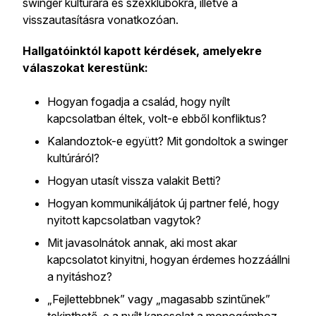
swinger kultúrára és szexklubokra, illetve a
visszautasításra vonatkozóan.
Hallgatóinktól kapott kérdések, amelyekre
válaszokat kerestünk:
Hogyan fogadja a család, hogy nyílt
kapcsolatban éltek, volt-e ebből konfliktus?
Kalandoztok-e együtt? Mit gondoltok a swinger
kultúráról?
Hogyan utasít vissza valakit Betti?
Hogyan kommunikáljátok új partner felé, hogy
nyitott kapcsolatban vagytok?
Mit javasolnátok annak, aki most akar
kapcsolatot kinyitni, hogyan érdemes hozzáállni
a nyitáshoz?
„Fejlettebbnek” vagy „magasabb szintűnek”