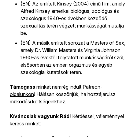
(EN) Az említett
Kinsey
(2004) című film, amely
Alfred Kinsey amerikai biológus, zoológus és
szexológus 1940-es években kezdődő,
szexualitás terén végzett munkásságát mutatja
be.
(EN) A másik említett sorozat a
Masters of Sex
,
amely Dr. William Masters és Virginia Johnson
1960-as évektől folytatott munkásságáról szól,
elsősorban az emberi orgazmus és egyéb
szexológiai kutatások terén.
Támogass
minket nemrég indult
Patreon-
oldalunkon
! Hálásan köszönjük, ha hozzájárulsz
működési költségeinkhez.
Kíváncsiak vagyunk Rád!
Kérdéssel, véleménnyel
keress minket: