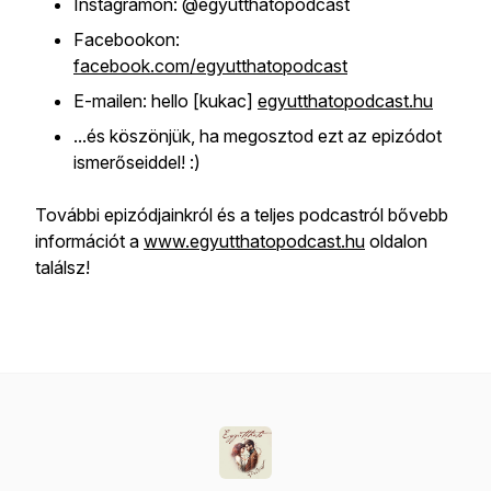
Instagramon: @egyutthatopodcast
Facebookon:
facebook.com/egyutthatopodcast
E-mailen: hello [kukac]
egyutthatopodcast.hu
...és köszönjük, ha megosztod ezt az epizódot
ismerőseiddel! :)
További epizódjainkról és a teljes podcastról bővebb
információt a
www.egyutthatopodcast.hu
oldalon
találsz!