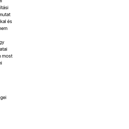
el
tási
 mutat
kal és
 nem
gy
atai
n most
i
égei