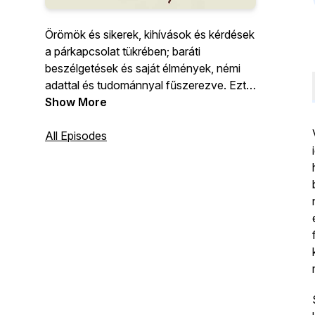
Örömök és sikerek, kihívások és kérdések
a párkapcsolat tükrében; baráti
beszélgetések és saját élmények, némi
adattal és tudománnyal fűszerezve. Ezt a
csatornát azért indítottuk, hogy közösen
Show More
gondolkodjunk mindazon párkapcsolati
témákról, amelyek foglalkoztatnak
All Episodes
bennünket és barátainkat, vendégeinket;
bemutassunk élethelyzeteket,
küzdelmeket, jó vagy éppen
határfeszegető példákat és történeteket;
és felvessünk olyan kérdéseket, amelyek
meghatározzák közös életünket.