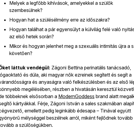
Melyek a legfőbb kihívások, amelyekkel a szülők
szembesülnek?
Hogyan hat a szülésélmény erre az időszakra?
Hogyan találhat a pár egyensúlyt a külvilág felé való nyit
az első hetek során?
Mikor és hogyan jelenhet meg a szexuális intimitás újra a s
követően?
Őket láttuk vendégül:
Zágoni Bettina perinatális tanácsadó,
jógaoktató és dúla, aki magyar nők ezreinek segített és segít a
várandósságra és anyaságra való felkészülésben és az első l
könnyebb megélésében, részben a hivatásán keresztül közvetl
de többeknek elsősorban a
ModernGoddess
brand alatt megal
segítő kártyákkal. Férje, Zágoni István a sales szakmában alapí
cégvezető, emellett pedig leginkább édesapa – Tinával együtt
gyönyörű mélységgel beszélnek arról, miként fejlődnek tovább
tovább a szülőségükben.