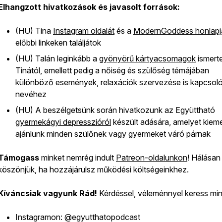
Elhangzott hivatkozások és javasolt források:
(HU) Tina
Instagram oldalát
és a
ModernGoddess honlapj
előbbi linkeken találjátok
(HU) Talán leginkább a
gyönyörű kártyacsomagok
ismert
Tinától, emellett pedig a nőiség és szülőség témájában
különböző események, relaxációk szervezése is kapcsoló
nevéhez
(HU) A beszélgetsünk során hivatkozunk az Együttható
gyermekágyi depresszióról
készült adására, amelyet kiem
ajánlunk minden szülőnek vagy gyermeket váró párnak
Támogass
minket nemrég indult
Patreon-oldalunkon
! Hálásan
köszönjük, ha hozzájárulsz működési költségeinkhez.
Kíváncsiak vagyunk Rád!
Kérdéssel, véleménnyel keress min
Instagramon: @egyutthatopodcast