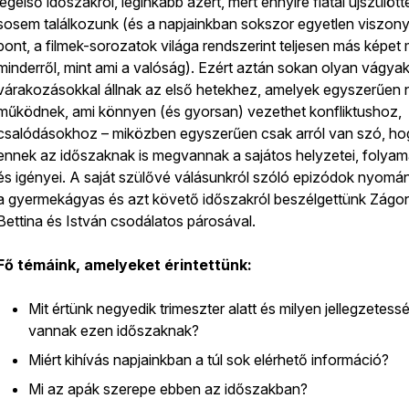
legelső időszakról, leginkább azért, mert ennyire fiatal újszülött
sosem találkozunk (és a napjainkban sokszor egyetlen viszonyí
pont, a filmek-sorozatok világa rendszerint teljesen más képet
minderről, mint ami a valóság). Ezért aztán sokan olyan vágyak
várakozásokkal állnak az első hetekhez, amelyek egyszerűen
működnek, ami könnyen (és gyorsan) vezethet konfliktushoz,
csalódásokhoz – miközben egyszerűen csak arról van szó, ho
ennek az időszaknak is megvannak a sajátos helyzetei, folyam
és igényei. A saját szülővé válásunkról szóló epizódok nyomá
a gyermekágyas és azt követő időszakról beszélgettünk Zágon
Bettina és István csodálatos párosával.
Fő témáink, amelyeket érintettünk:
Mit értünk negyedik trimeszter alatt és milyen jellegzetess
vannak ezen időszaknak?
Miért kihívás napjainkban a túl sok elérhető információ?
Mi az apák szerepe ebben az időszakban?