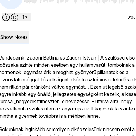
Use Left/Right to seek, Home/End to jump to start o
0:00
Show Notes
Vendégeink: Zágoni Bettina és Zágoni István | A szülőség első
időszaka szinte minden esetben egy hullámvasút: tombolnak a
hormonok, egymást érik a meghitt, gyönyörű pillanatok és a
bizonytalansággal, fáradtsággal, akár frusztrációval teli idősza
nem ritkán pár óránként váltva egymást… Ezen út legelső szak
egyre inkább egy önálló, jellegzetes egységként kezelik, a kiss
furcsa „negyedik trimeszter” elnevezéssel – utalva arra, hogy
közvetlenül a szülés után az anya-újszülött kapcsolata szinte 
mintha a gyermek továbbra is a méhben lenne.
Sokunknak leginkább semmilyen elképzelésünk nincsen erről a