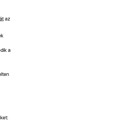
át
az
ek
dik a
elten
ket: