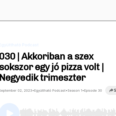
Együttható Podcast
030 | Akkoriban a szex
sokszor egy jó pizza volt |
Negyedik trimeszter
S
September 02, 2023
•
Együttható Podcast
•
Season 1
•
Episode 30