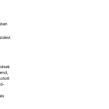
ásban
zülést
épések
enül,
kotott
tó-
 és